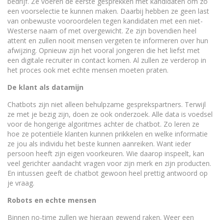
bedrijf. Ze voeren de eerste gesprekken met kandidaten om zo
een voorselectie te kunnen maken. Daarbij hebben ze geen last
van onbewuste vooroordelen tegen kandidaten met een niet-
Westerse naam of met overgewicht. Ze zijn bovendien heel
attent en zullen nooit mensen vergeten te informeren over hun
afwijzing. Opnieuw zijn het vooral jongeren die het liefst met
een digitale recruiter in contact komen. Al zullen ze verderop in
het proces ook met echte mensen moeten praten.
De klant als datamijn
Chatbots zijn niet alleen behulpzame gesprekspartners. Terwijl
ze met je bezig zijn, doen ze ook onderzoek. Alle data is voedsel
voor de hongerige algoritmes achter de chatbot. Zo leren ze
hoe ze potentiële klanten kunnen prikkelen en welke informatie
ze jou als individu het beste kunnen aanreiken. Want ieder
persoon heeft zijn eigen voorkeuren. Wie daarop inspeelt, kan
veel gerichter aandacht vragen voor zijn merk en zijn producten.
En intussen geeft de chatbot gewoon heel prettig antwoord op
je vraag.
Robots en echte mensen
Binnen no-time zullen we hieraan gewend raken. Weer een