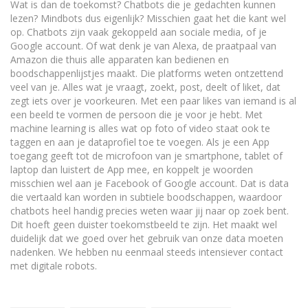
Wat is dan de toekomst? Chatbots die je gedachten kunnen
lezen? Mindbots dus eigenlijk? Misschien gaat het die kant wel
op. Chatbots zijn vaak gekoppeld aan sociale media, of je
Google account. Of wat denk je van Alexa, de praatpaal van
Amazon die thuis alle apparaten kan bedienen en
boodschappenlijstjes maakt. Die platforms weten ontzettend
veel van je. Alles wat je vraagt, zoekt, post, deelt of liket, dat
zegt iets over je voorkeuren. Met een paar likes van iemand is al
een beeld te vormen de persoon die je voor je hebt. Met
machine learning is alles wat op foto of video staat ook te
taggen en aan je dataprofiel toe te voegen. Als je een App
toegang geeft tot de microfoon van je smartphone, tablet of
laptop dan luistert de App mee, en koppelt je woorden
misschien wel aan je Facebook of Google account. Dat is data
die vertaald kan worden in subtiele boodschappen, waardoor
chatbots heel handig precies weten waar jij naar op zoek bent.
Dit hoeft geen duister toekomstbeeld te zijn. Het maakt wel
duidelijk dat we goed over het gebruik van onze data moeten
nadenken. We hebben nu eenmaal steeds intensiever contact
met digitale robots.